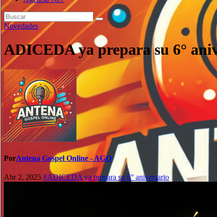
Novedades
ADICEDA ya prepara su 6° aniv
Por
Antena Gospel Online - AGO
Abr 2, 2025
#ADICEDA ya prepara su 6° aniversario