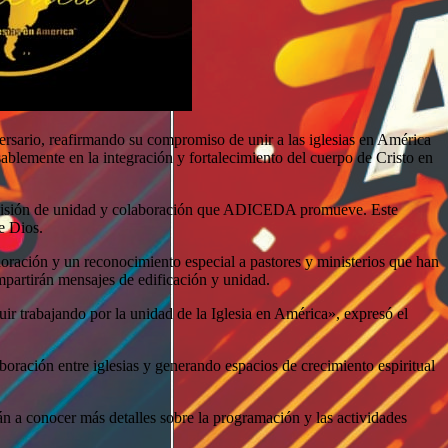
rsario, reafirmando su compromiso de unir a las iglesias en América
blemente en la integración y fortalecimiento del cuerpo de Cristo en
la visión de unidad y colaboración que ADICEDA promueve. Este
e Dios.
doración y un reconocimiento especial a pastores y ministerios que han
mpartirán mensajes de edificación y unidad.
ir trabajando por la unidad de la Iglesia en América», expresó el
oración entre iglesias y generando espacios de crecimiento espiritual
n a conocer más detalles sobre la programación y las actividades