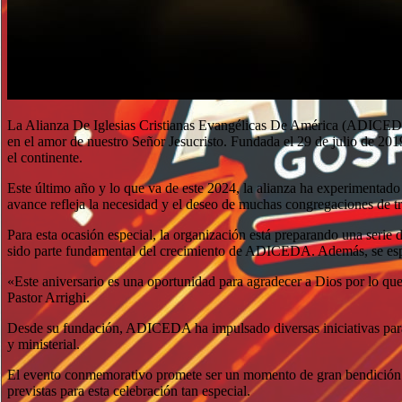
La Alianza De Iglesias Cristianas Evangélicas De América (ADICEDA) s
en el amor de nuestro Señor Jesucristo. Fundada el 29 de julio de 20
el continente.
Este último año y lo que va de este 2024, la alianza ha experimenta
avance refleja la necesidad y el deseo de muchas congregaciones de tr
Para esta ocasión especial, la organización está preparando una serie
sido parte fundamental del crecimiento de ADICEDA. Además, se espera 
«Este aniversario es una oportunidad para agradecer a Dios por lo que
Pastor Arrighi.
Desde su fundación, ADICEDA ha impulsado diversas iniciativas para e
y ministerial.
El evento conmemorativo promete ser un momento de gran bendición y r
previstas para esta celebración tan especial.