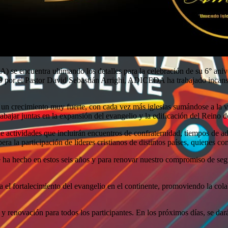
e encuentra ultimando los detalles para la celebración de su 6° anive
19 por el Pastor David Sebastián Arrighi, ADICEDA ha trabajado incansa
do un crecimiento muy fuerte, con cada vez más iglesias sumándose a 
abajar juntas en la expansión del evangelio y la edificación del Reino d
 de actividades que incluirán encuentros de confraternidad, tiempos de a
la participación de líderes cristianos de distintos países, quienes co
 ha hecho en estos seis años y para renovar nuestro compromiso de segu
l fortalecimiento del evangelio en el continente, promoviendo la colab
enovación para todos los participantes. En los próximos días, se dará