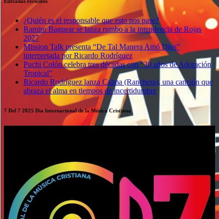
Entradas recientes
¿Quién es el responsable que esto nos pase?
Ramiro Baguear se lanza rumbo a la intendencia de Rojas
2027
Mission Talk presenta “De Tal Manera Amó Dios”
interpretada por Ricardo Rodríguez
Puchi Colón celebra tres décadas con “30 años de Adoración
Tropical”
Ricardo Rodríguez lanza Calma (Ranchera), una canción que
abraza el alma en tiempos de incertidumbre
7 Del 7 2025 Dia Internacional de la Música Cristiana