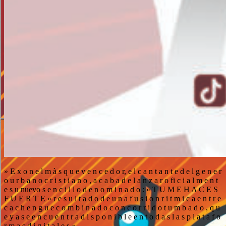
» E x o n e l m à s q u e v e n c e d o r, e l c a n t a n t e d e l g e n e r
o u r b a n o c r i s t i a n o , a c a b a d e l a n z a r o fi c i a l m e n t
e s u nuevo s e n c i l l o d e n o m i n a d o : » T U M E H A C E S
F U E R T E » r e s u l t a d o d e u n a f u s i o n r i t m i c a e n t r e
c a c h e n g u e c o m b i n a d o c o n c o r r i d o t u m b a d o , q u
e y a s e e n c u e n t r a d i s p o n i b l e e n t o d a s l a s p l a t a f o
r m a s d i g i t a l e s «