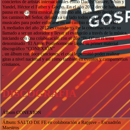
conciertos de artistas internacionales como Daddy Yankee, Wisin y
Yandel, Héctor el Father y Gocho. En el año 2012 decide hacer una
pausa en su carrera musical, ese mismo año es cuando decide seguir
los caminos del Señor, dejando a un lado todos sus proyectos
musicales para poder enfocarse en un cambio radical en su vida.
A mediados del año 2017 es cuando recibe la confirmación de su
llamado a ser un adorador y llevar el evangelio a través de la música,
iniciando con una colaboración con el dúo “Bi-O” en el tema
denominado “El Amor. Posteriormente lanzo su primer material
discográfico “CONEXIÓN”
, un álbum con doce canciones, el cual le permitió poder realizar
giras a nivel nacional y así como también en eventos y campamentos
cristianos.
.
DISCOGRAFIA
Álbum CONEXION
Álbum: SALTO DE FE en colaboración a Rapjuve – Escuadrón
Maestros