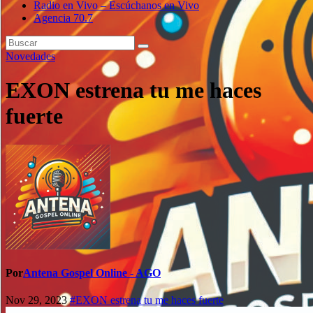
Radio en Vivo – Escúchanos en Vivo
Agencia 70.7
Novedades
EXON estrena tu me haces
fuerte
Por
Antena Gospel Online - AGO
Nov 29, 2023
#EXON estrena tu me haces fuerte