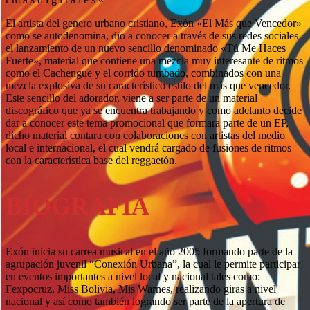
El artista del genero urbano cristiano, Exón «El Más que Vencedor»
como se autodenomina, dio a conocer a través de sus redes sociales
el lanzamiento de un nuevo sencillo denominado «Tú Me Haces
Fuerte», material que contiene una mezcla muy interesante de ritmos
como el Cachengue y el corrido tumbado, combinados con una
mezcla explosiva de su característico estilo del más que vencedor.
Este sencillo del adorador, viene a ser parte de un material
discográfico que ya se encuentra trabajando y como adelanto decide
dar a conocer este tema promocional que formara parte de un EP,
dicho material contara con colaboraciones con artistas del medio
local e internacional, el cual vendrá cargado de fusiones de ritmos
con la característica base del reggaetón.
BIOGRAFIA
Exón inicia su carrea musical en el año 2005 formando parte de la
agrupación juvenil “Conexión Urbana”, la cual le permite participar
en eventos importantes a nivel local y nacional tales como:
Fexpocruz, Miss Bolivia, Mis Warnes, realizando giras a nivel
nacional y así como también logrando ser parte de la apertura de