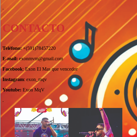
.
CONTACTO
Teléfono:
+(591)78457220
E-mail:
exonmvm@gmail.com
Facebook
: Exon El Mas que vencedor
Instagram
: exon_mqv
Youtube:
Exon MqV
.