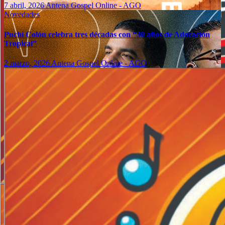
7 abril, 2026
Antena Gospel Online - AGO
Novedades
Puchi Colón celebra tres décadas con “30 años de Adoración
Tropical”
2 marzo, 2026
Antena Gospel Online - AGO