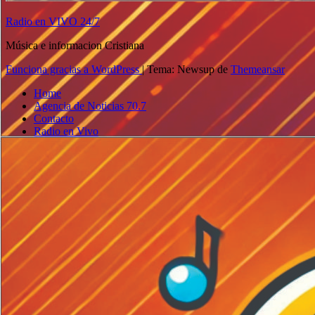
Radio en VIVO 24/7
Música e informacion Cristiana
Funciona gracias a WordPress
|
Tema: Newsup de
Themeansar
Home
Agencia de Noticias 70.7
Contacto
Radio en Vivo