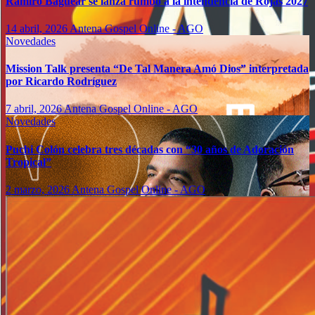
Ramiro Baguear se lanza rumbo a la intendencia de Rojas 2027
14 abril, 2026
Antena Gospel Online - AGO
Novedades
Mission Talk presenta “De Tal Manera Amó Dios” interpretada
por Ricardo Rodríguez
7 abril, 2026
Antena Gospel Online - AGO
Novedades
Puchi Colón celebra tres décadas con “30 años de Adoración
Tropical”
2 marzo, 2026
Antena Gospel Online - AGO