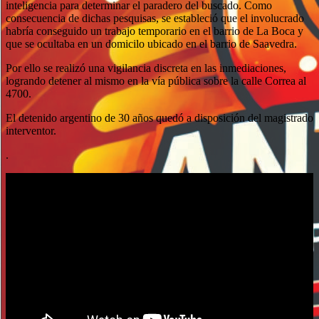
inteligencia para determinar el paradero del buscado. Como
consecuencia de dichas pesquisas, se estableció que el involucrado
habría conseguido un trabajo temporario en el barrio de La Boca y
que se ocultaba en un domicilo ubicado en el barrio de Saavedra.
Por ello se realizó una vigilancia discreta en las inmediaciones,
logrando detener al mismo en la vía pública sobre la calle Correa al
4700.
El detenido argentino de 30 años quedó a disposición del magistrado
interventor.
.