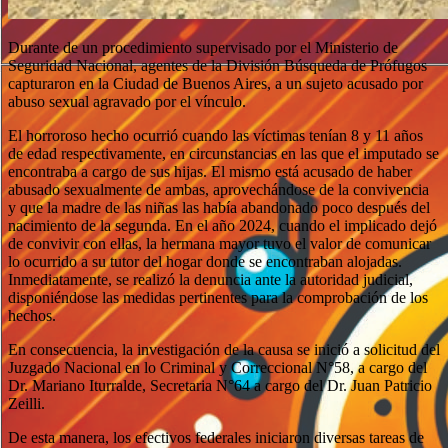
Durante de un procedimiento supervisado por el Ministerio de
Seguridad Nacional, agentes de la División Búsqueda de Prófugos
capturaron en la Ciudad de Buenos Aires, a un sujeto acusado por
abuso sexual agravado por el vínculo.
El horroroso hecho ocurrió cuando las víctimas tenían 8 y 11 años
de edad respectivamente, en circunstancias en las que el imputado se
encontraba a cargo de sus hijas. El mismo está acusado de haber
abusado sexualmente de ambas, aprovechándose de la convivencia
y que la madre de las niñas las había abandonado poco después del
nacimiento de la segunda. En el año 2024, cuando el implicado dejó
de convivir con ellas, la hermana mayor tuvo el valor de comunicar
lo ocurrido a su tutor del hogar donde se encontraban alojadas.
Inmediatamente, se realizó la denuncia ante la autoridad judicial,
disponiéndose las medidas pertinentes para la comprobación de los
hechos.
En consecuencia, la investigación de la causa se inició a solicitud del
Juzgado Nacional en lo Criminal y Correccional N°58, a cargo del
Dr. Mariano Iturralde, Secretaria N°64 a cargo del Dr. Juan Patricio
Zeilli.
De esta manera, los efectivos federales iniciaron diversas tareas de