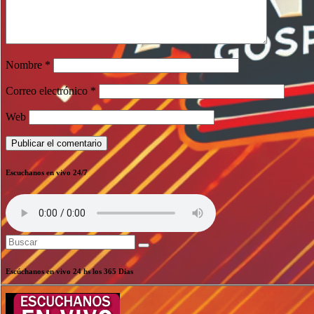
Nombre
*
Correo electrónico
*
Web
Escuchanos en vivo 24/7
Escúchanos en vivo 24 hs los 365 Dias