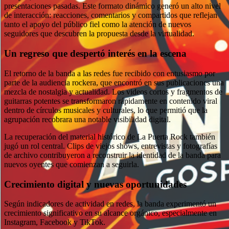
presentaciones pasadas. Este formato dinámico generó un alto nivel
de interacción: reacciones, comentarios y compartidos que reflejan
tanto el apoyo del público fiel como la atención de nuevos
seguidores que descubren la propuesta desde la virtualidad.
Un regreso que despertó interés en la escena
El retorno de la banda a las redes fue recibido con entusiasmo por
parte de la audiencia rockera, que encontró en sus publicaciones una
mezcla de nostalgia y actualidad. Los videos cortos y fragmentos de
guitarras potentes se transformaron rápidamente en contenido viral
dentro de círculos musicales y culturales, lo que permitió que la
agrupación recobrara una notable visibilidad digital.
La recuperación del material histórico de La Puerta Rock también
jugó un rol central. Clips de viejos shows, entrevistas y fotografías
de archivo contribuyeron a reconstruir la identidad de la banda para
nuevos oyentes que comienzan a seguirla.
Crecimiento digital y nuevas oportunidades
Según indicadores de actividad en redes, la banda experimentó un
crecimiento significativo en su alcance orgánico, especialmente en
Instagram, Facebook y TikTok.