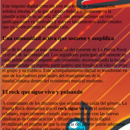
Este impulso digital coincide con una etapa de reorganización
artística interna, en la que el grupo trabaja activamente en la
planificación de su agenda 2025, con presentaciones en vivo,
participaciones en festivales y nuevos lanzamientos audiovisuales
que ya se encuentran en producción.
Una comunidad activa que sostiene y amplifica
Uno de los aspectos más destacados del presente de La Puerta Rock
es el rol de su comunidad. Los seguidores participan activamente en
cada publicación, compartiendo contenido, recomendando la banda
y manteniendo un espíritu participativo que fortalece el vínculo entre
el grupo y su público. Este acompañamiento digital se transformó en
uno de los motores principales del resurgimiento de la
bandaCristiana dentro del ecosistema musical moderno.
El rock que sigue vivo y pulsando
A contramano de los discursos que señalan una caída del género, La
Puerta Rock demuestra que el
rock sigue vivo
en el ambiente
cristiano, especialmente cuando logra conectarse con las nuevas
dinámicas de comunicación y difusión. Su presencia digital
revitalizada es prueba de que la esencia del género puede adaptarse
a los tiempos actuales sin perder autenticidad.