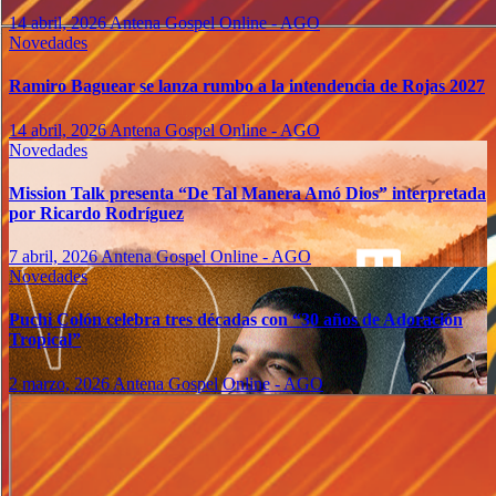
14 abril, 2026
Antena Gospel Online - AGO
Novedades
Ramiro Baguear se lanza rumbo a la intendencia de Rojas 2027
14 abril, 2026
Antena Gospel Online - AGO
Novedades
Mission Talk presenta “De Tal Manera Amó Dios” interpretada
por Ricardo Rodríguez
7 abril, 2026
Antena Gospel Online - AGO
Novedades
Puchi Colón celebra tres décadas con “30 años de Adoración
Tropical”
2 marzo, 2026
Antena Gospel Online - AGO