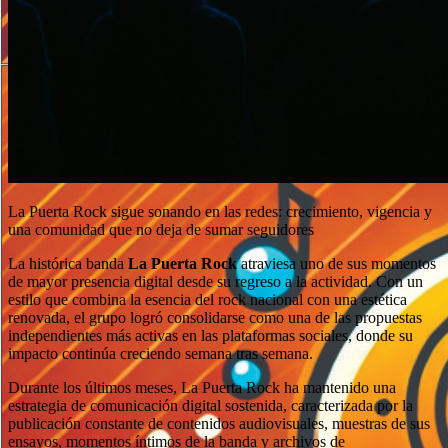
La Puerta Rock sigue sonando en las redes: crecimiento, vigencia y
una comunidad que no deja de sumar seguidores
La histórica banda
La Puerta Rock
atraviesa uno de sus momentos
de mayor presencia digital desde su regreso a la actividad. Con un
estilo que combina la esencia del rock nacional con una estética
renovada, el grupo logró consolidarse como una de las propuestas
independientes más activas en las plataformas sociales, donde su
impacto continúa creciendo semana tras semana.
Durante los últimos meses, La Puerta Rock ha mantenido una
estrategia de comunicación digital sostenida, caracterizada por la
publicación constante de contenidos audiovisuales, muestras de sus
ensayos, momentos íntimos de la banda y archivos de