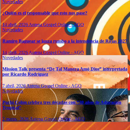
Novedades
¿Quién es el responsable que esto nos pase?
14 abril, 2026
Antena Gospel Online - AGO
Novedades
Ramiro Baguear se lanza rumbo a la intendencia de Rojas 2027
14 abril, 2026
Antena Gospel Online - AGO
Novedades
Mission Talk presenta “De Tal Manera Amó Dios” interpretada
por Ricardo Rodríguez
7 abril, 2026
Antena Gospel Online - AGO
Novedades
Puchi Colón celebra tres décadas con “30 años de Adoración
Tropical”
2 marzo, 2026
Antena Gospel Online - AGO